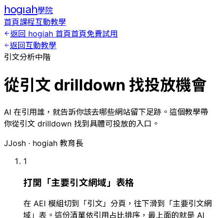
hog
ı
ah
學院
首頁
課程
互動教學
返回 hogiah 首頁
首頁
免費試用
返回互動教學
引文分析
中階
從引文 drilldown 找投放機會
AI 在引用誰，就告訴你該去哪些網站留下足跡。這個教學帶
你從引文 drilldown 找到具體可投放的入口。
J
Josh
·
hogiah 教育長
1
打開「主要引文網域」表格
在 AEI 模組切到「引文」分頁，往下滑到「主要引文網
域」表。這份清單依引用占比排序，最上面的就是 AI